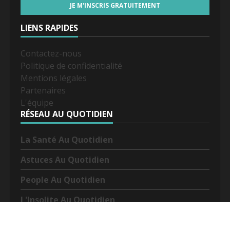
LIENS RAPIDES
Contactez-nous
Politique de confidentialité
Mentions légales
Partenaires
L'équipe
RÉSEAU AU QUOTIDIEN
La Santé Au Quotidien
Astuces Au Quotidien
People Au Quotidien
L'Insolite Au Quotidien
Tv Au Quotidien