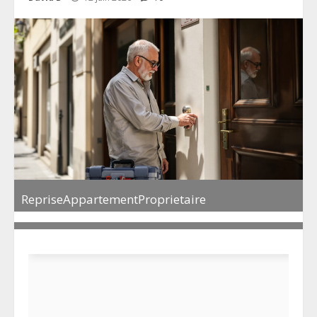
RepriseAppartementProprietaire