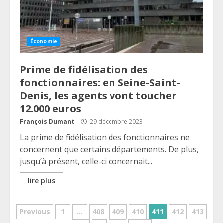
Économie
Prime de fidélisation des
fonctionnaires: en Seine-Saint-
Denis, les agents vont toucher
12.000 euros
François Dumant
29 décembre 2023
La prime de fidélisation des fonctionnaires ne
concernent que certains départements. De plus,
jusqu’à présent, celle-ci concernait...
lire plus
Pagination
Previous
1
…
408
409
410
411
412
413