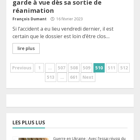
garde à vue dès sa sortie de
réanimation
François Dumant
16 février 2023
Si l’accident a eu lieu vendredi dernier, il est
certain que le dossier est loin d’être clos....
lire plus
Pagination
Previous
1
…
507
508
509
510
511
512
513
…
661
Next
des
publications
LES PLUS LUS
Guerre en Ukraine : Avec l’essai réussi du