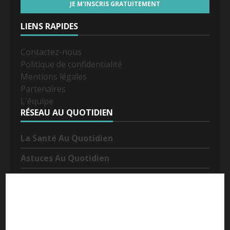
LIENS RAPIDES
Contactez-nous
Politique de confidentialité
Mentions légales
Partenaires
L'équipe
RÉSEAU AU QUOTIDIEN
La Santé Au Quotidien
Astuces Au Quotidien
People Au Quotidien
L'Insolite Au Quotidien
Tv Au Quotidien