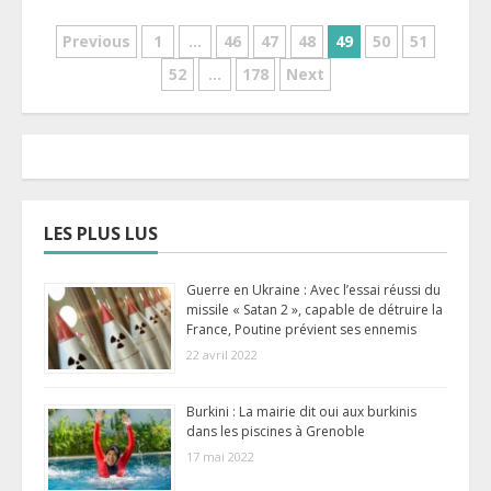
Pagination
Previous
1
…
46
47
48
49
50
51
52
…
178
Next
des
publications
LES PLUS LUS
Guerre en Ukraine : Avec l’essai réussi du
missile « Satan 2 », capable de détruire la
France, Poutine prévient ses ennemis
22 avril 2022
Burkini : La mairie dit oui aux burkinis
dans les piscines à Grenoble
17 mai 2022