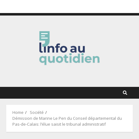
Skip
6 août 2026
to
content
Home
Société
Démission de Marine Le Pen du Conseil départemental du
Pas-de-Calais: l’élue saisit le tribunal administratif