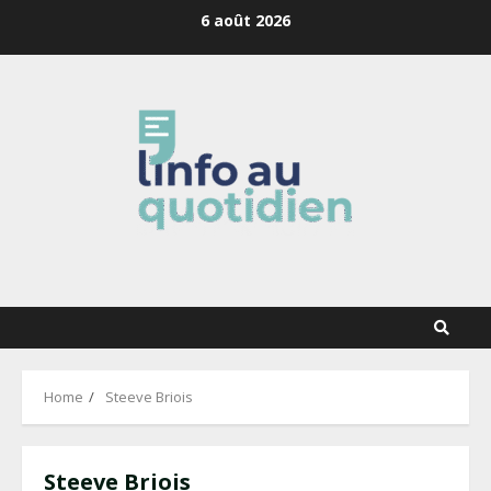
Skip
6 août 2026
to
content
Home
Steeve Briois
Steeve Briois