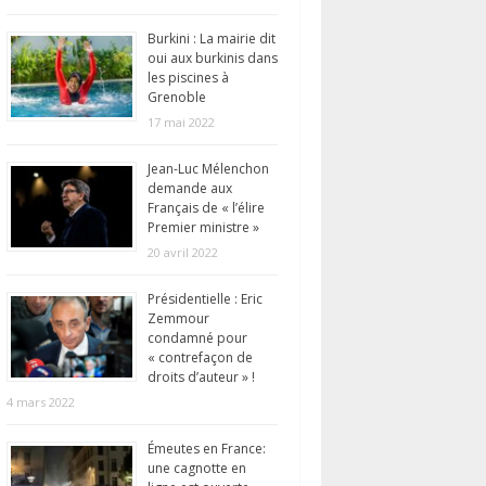
Burkini : La mairie dit
oui aux burkinis dans
les piscines à
Grenoble
17 mai 2022
Jean-Luc Mélenchon
demande aux
Français de « l’élire
Premier ministre »
20 avril 2022
Présidentielle : Eric
Zemmour
condamné pour
« contrefaçon de
droits d’auteur » !
4 mars 2022
Émeutes en France:
une cagnotte en