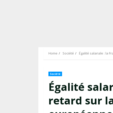
Home
Société
Égalité salariale : la 
Société
Égalité salar
retard sur l