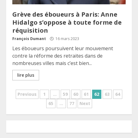
Grève des éboueurs à Paris: Anne
Hidalgo s’oppose à toute forme de
réquisition
François Dumant
16 mars 2023
Les éboueurs poursuivent leur mouvement
contre la réforme des retraites dans de
nombreuses villes mais c’est bien...
lire plus
Pagination
Previous
1
…
59
60
61
62
63
64
65
…
77
Next
des
publications