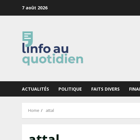
Skip
7 août 2026
to
content
ACTUALITÉS
POLITIQUE
FAITS DIVERS
FINA
Home
attal
attal