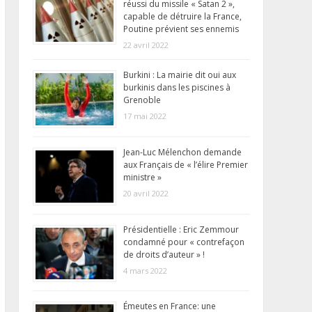
réussi du missile « Satan 2 »,
capable de détruire la France,
Poutine prévient ses ennemis
22 avril 2022
Burkini : La mairie dit oui aux
burkinis dans les piscines à
Grenoble
17 mai 2022
Jean-Luc Mélenchon demande
aux Français de « l’élire Premier
ministre »
20 avril 2022
Présidentielle : Eric Zemmour
condamné pour « contrefaçon
de droits d’auteur » !
4 mars 2022
Émeutes en France: une