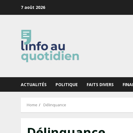
Skip
7 août 2026
to
content
ACTUALITÉS
POLITIQUE
FAITS DIVERS
FINA
Home
Délinquance
Délinquance