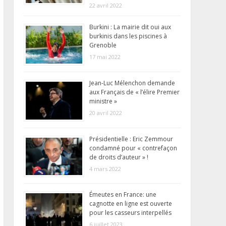
22 avril 2022
Burkini : La mairie dit oui aux
burkinis dans les piscines à
Grenoble
17 mai 2022
Jean-Luc Mélenchon demande
aux Français de « l’élire Premier
ministre »
20 avril 2022
Présidentielle : Eric Zemmour
condamné pour « contrefaçon
de droits d’auteur » !
4 mars 2022
Émeutes en France: une
cagnotte en ligne est ouverte
pour les casseurs interpellés
6 juillet 2023