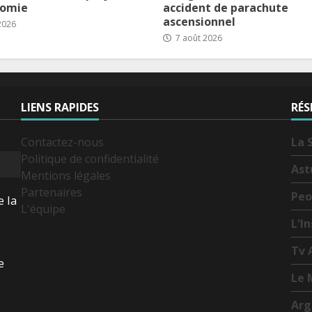
nomie
accident de parachute
ascensionnel
2026
7 août 2026
LIENS RAPIDES
RÉS
Contactez-nous
La 
Politique de confidentialité
Ast
Mentions légales
Partenaires
Peo
e la
L'équipe
L'I
Tv 
e
Le 
Arg