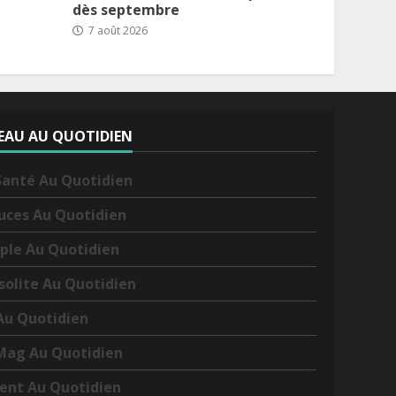
dès septembre
7 août 2026
EAU AU QUOTIDIEN
Santé Au Quotidien
uces Au Quotidien
ple Au Quotidien
nsolite Au Quotidien
Au Quotidien
Mag Au Quotidien
ent Au Quotidien