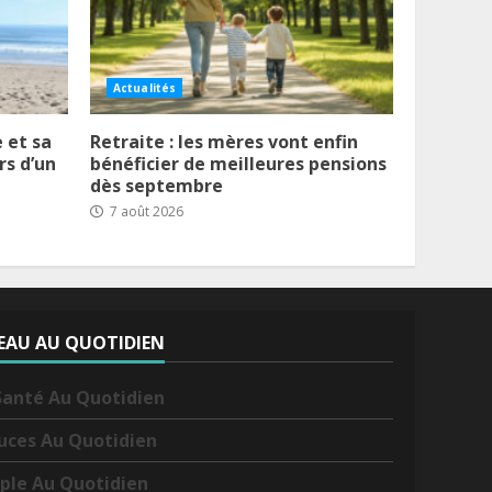
Actualités
 et sa
Retraite : les mères vont enfin
rs d’un
bénéficier de meilleures pensions
dès septembre
7 août 2026
EAU AU QUOTIDIEN
Santé Au Quotidien
uces Au Quotidien
ple Au Quotidien