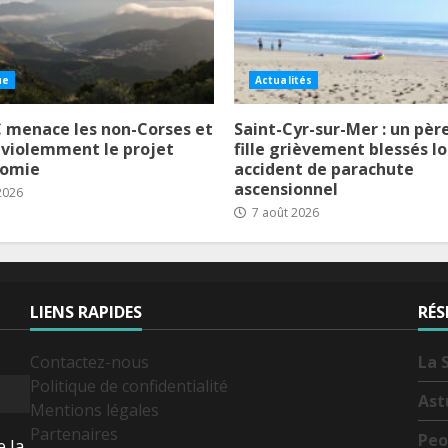
ue
Actualités
 menace les non-Corses et
Saint-Cyr-sur-Mer : un père
 violemment le projet
fille grièvement blessés lo
nomie
accident de parachute
ascensionnel
2026
7 août 2026
LIENS RAPIDES
RÉS
Contactez-nous
La 
Politique de confidentialité
Ast
Mentions légales
Partenaires
Peo
e la