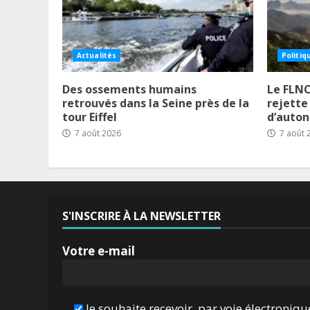
Actualités
Politiq
Des ossements humains
Le FLNC
retrouvés dans la Seine près de la
rejette
tour Eiffel
d’auto
7 août 2026
7 août 
S'INSCRIRE À LA NEWSLETTER
Votre e-mail
Je souhaite recevoir, par voie électroniqu