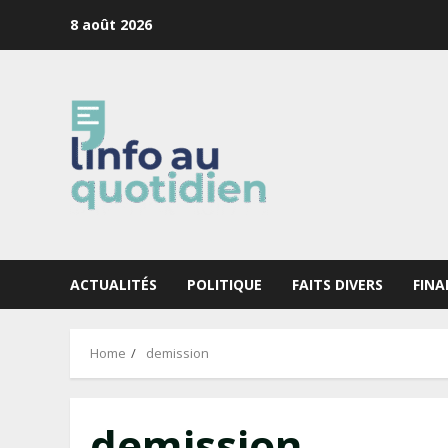
Skip
8 août 2026
to
content
ACTUALITÉS
POLITIQUE
FAITS DIVERS
FINA
Home
demission
demission