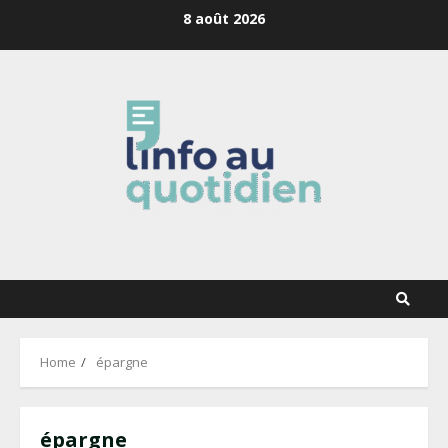
Skip
8 août 2026
to
content
Home
épargne
épargne