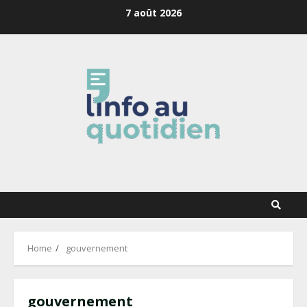
Skip
7 août 2026
to
content
Home
gouvernement
gouvernement