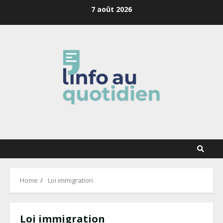
Skip
7 août 2026
to
content
Home
Loi immigration
Loi immigration