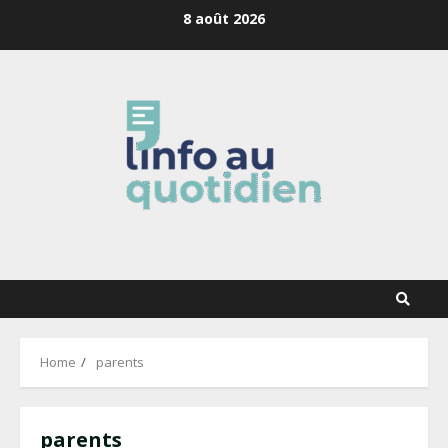
Skip
8 août 2026
to
content
Home
parents
parents