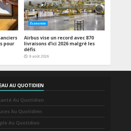
Économie
nanciers
Airbus vise un record avec 870
is pour
livraisons d’ici 2026 malgré les
défis
8 août 2026
EAU AU QUOTIDIEN
Santé Au Quotidien
uces Au Quotidien
ple Au Quotidien