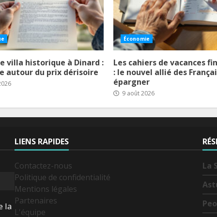
ue
Économie
 villa historique à Dinard :
Les cahiers de vacances fi
e autour du prix dérisoire
: le nouvel allié des França
épargner
2026
9 août 2026
LIENS RAPIDES
RÉS
Contactez-nous
La 
Politique de confidentialité
Ast
Mentions légales
Partenaires
Peo
e la
L'équipe