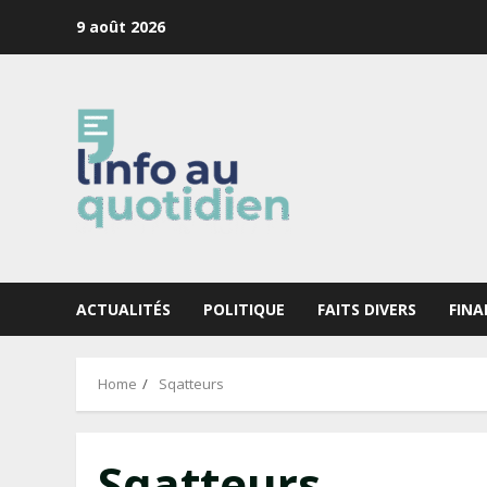
Skip
9 août 2026
to
content
ACTUALITÉS
POLITIQUE
FAITS DIVERS
FINA
Home
Sqatteurs
Sqatteurs