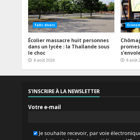
Faits divers
Économ
Écolier massacre huit personnes
Chômage
dans un lycée : la Thaïlande sous
promess
le choc
s’envol
8 août 2026
8 août 
S'INSCRIRE À LA NEWSLETTER
Votre e-mail
Je souhaite recevoir, par voie électroniqu