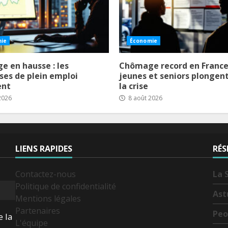
ie
Économie
 en hausse : les
Chômage record en France 
es de plein emploi
jeunes et seniors plongen
ent
la crise
2026
8 août 2026
LIENS RAPIDES
RÉS
Contactez-nous
La 
Politique de confidentialité
Ast
Mentions légales
Partenaires
Peo
e la
L'équipe