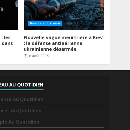
Guerre en Ukraine
: les
Nouvelle vague meurtrière à Kiev
t dans
: la défense antiaérienne
ukrainienne désarmée
8 août 2026
EAU AU QUOTIDIEN
Santé Au Quotidien
uces Au Quotidien
ple Au Quotidien