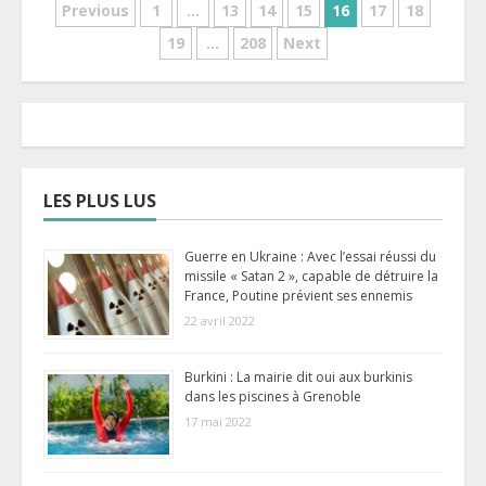
Pagination
Previous
1
…
13
14
15
16
17
18
19
…
208
Next
des
publications
LES PLUS LUS
Guerre en Ukraine : Avec l’essai réussi du
missile « Satan 2 », capable de détruire la
France, Poutine prévient ses ennemis
22 avril 2022
Burkini : La mairie dit oui aux burkinis
dans les piscines à Grenoble
17 mai 2022