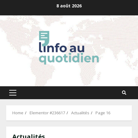
Skip
8 août 2026
to
content
Primary
Menu
Home
Elementor #236617
Actualités
Page 16
Actualités