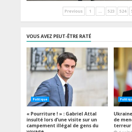
Pagination
Previous
1
…
523
524
des
publications
VOUS AVEZ PEUT-ÊTRE RATÉ
Politique
Politiq
« Pourriture ! » : Gabriel Attal
Ukraine
insulté lors d’une visite sur un
de mene
campement illégal de gens du
terreur
voyage