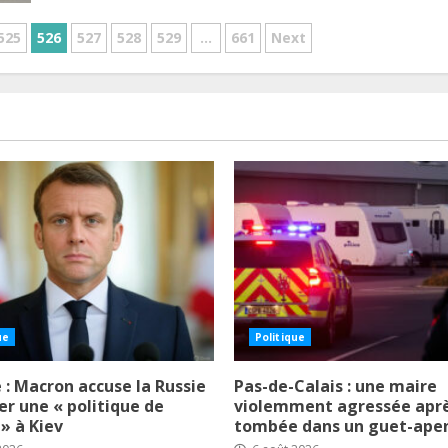
525
526
527
528
529
…
661
Next
ue
Politique
 : Macron accuse la Russie
Pas-de-Calais : une maire
r une « politique de
violemment agressée aprè
 » à Kiev
tombée dans un guet-ape