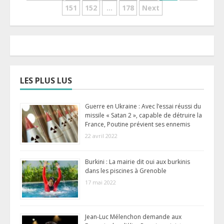
151
152
…
178
Next
des
publications
LES PLUS LUS
Guerre en Ukraine : Avec l’essai réussi du
missile « Satan 2 », capable de détruire la
France, Poutine prévient ses ennemis
22 avril 2022
Burkini : La mairie dit oui aux burkinis
dans les piscines à Grenoble
17 mai 2022
Jean-Luc Mélenchon demande aux