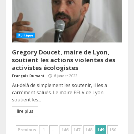
Politique
Gregory Doucet, maire de Lyon,
soutient les actions violentes des
activistes écologistes
François Dumant
6 janvier 2023
Au-delà de simplement les soutenir, il les a
carrément salués. Le maire EELV de Lyon
soutient les...
lire plus
Pagination
Previous
1
…
146
147
148
149
150