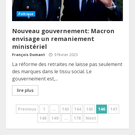
Politique
Nouveau gouvernement: Macron
envisage un remaniement
ministériel
François Dumant
9 février 2023
La réforme des retraites ne laisse pas seulement
des marques dans le tissu social. Le
gouvernement est,...
lire plus
Pagination
Previous
1
…
143
144
145
146
147
148
149
…
178
Next
des
publications