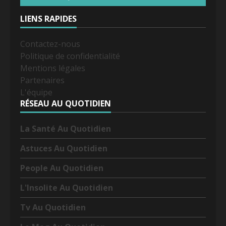
LIENS RAPIDES
Contactez-nous
Politique de confidentialité
Mentions légales
Partenaires
L'équipe
RÉSEAU AU QUOTIDIEN
La Santé Au Quotidien
Astuces Au Quotidien
People Au Quotidien
L'Insolite Au Quotidien
Tv Au Quotidien