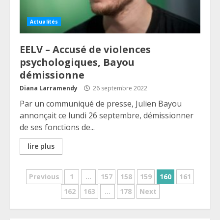
Actualités
EELV – Accusé de violences
psychologiques, Bayou
démissionne
Diana Larramendy
26 septembre 2022
Par un communiqué de presse, Julien Bayou
annonçait ce lundi 26 septembre, démissionner
de ses fonctions de...
lire plus
Pagination
Previous
1
…
157
158
159
160
161
162
163
…
178
Next
des
publications