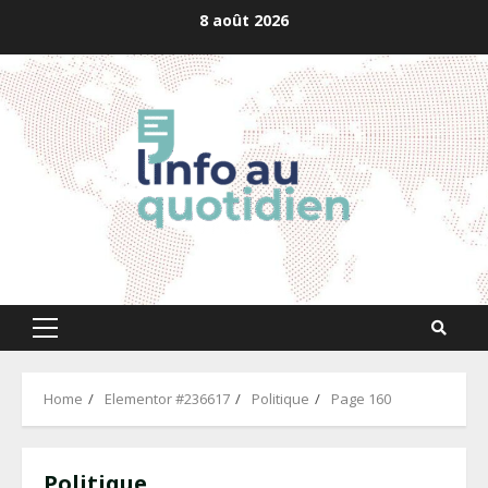
Skip
8 août 2026
to
content
Primary
Menu
Home
Elementor #236617
Politique
Page 160
Politique