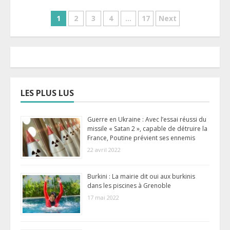
Pagination
1
2
3
4
…
17
Next
des
publications
LES PLUS LUS
Guerre en Ukraine : Avec l’essai réussi du
missile « Satan 2 », capable de détruire la
France, Poutine prévient ses ennemis
22 avril 2022
Burkini : La mairie dit oui aux burkinis
dans les piscines à Grenoble
17 mai 2022