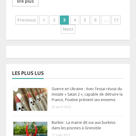
lire plus
Pagination
Previous
1
2
3
4
5
6
…
17
Next
des
publications
LES PLUS LUS
Guerre en Ukraine : Avec l’essai réussi du
missile « Satan 2 », capable de détruire la
France, Poutine prévient ses ennemis
22 avril 2022
Burkini : La mairie dit oui aux burkinis
dans les piscines à Grenoble
17 mai 2022