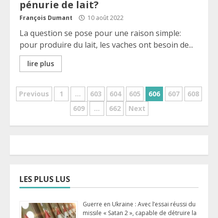
pénurie de lait?
François Dumant
10 août 2022
La question se pose pour une raison simple:
pour produire du lait, les vaches ont besoin de...
lire plus
Pagination
Previous
1
…
603
604
605
606
607
608
609
…
662
Next
des
publications
LES PLUS LUS
Guerre en Ukraine : Avec l’essai réussi du
missile « Satan 2 », capable de détruire la