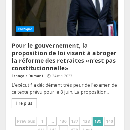
Politique
Pour le gouvernement, la
proposition de loi visant à abroger
la réforme des retraites «n’est pas
constitutionnelle»
François Dumant
24 mai 2023
L’exécutif a décidément très peur de l'examen de
ce texte prévu pour le 8 juin. La proposition...
lire plus
Pagination
Previous
1
…
136
137
138
139
140
141
142
…
178
Next