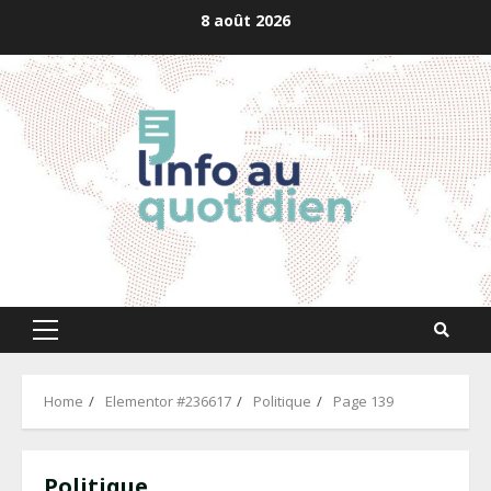
Skip
8 août 2026
to
content
Primary
Menu
Home
Elementor #236617
Politique
Page 139
Politique